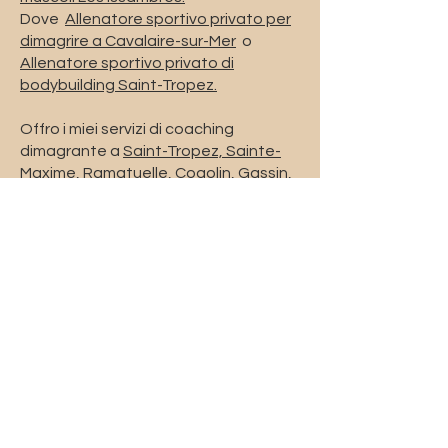
Dove
Allenatore sportivo privato per
dimagrire a Cavalaire-sur-Mer
o
Allenatore sportivo privato di
bodybuilding Saint-Tropez.
Offro i miei servizi di coaching
dimagrante a
Saint-Tropez, Sainte-
Maxime, Ramatuelle, Cogolin, Gassin,
Grimaud, Les Issambres, La Croix-
Valmer, La Garde-Freinet, Le Plan de
la Tour, Cavalaire-sur-Mer, Les Marines
di Cogolin, Port Grimaud, Port Cogolin,
La Foux, Le Rayol-Canadel-sur-Mer,
Cavalière.
priscicoach@gmail.com