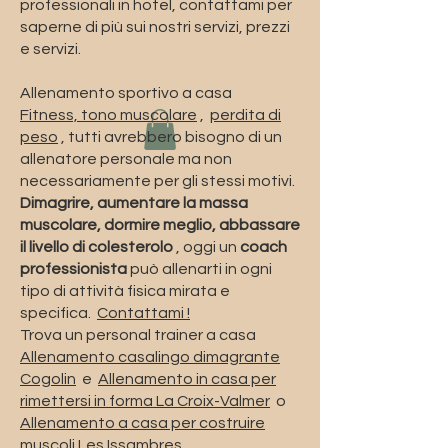
professionali in hotel, contattami per
saperne di più sui nostri servizi, prezzi
e servizi.
Allenamento sportivo a casa
Fitness, tono muscolare
,
perdita di
peso
, tutti avrebbero bisogno di un
allenatore personale ma non
necessariamente per gli stessi motivi.
Dimagrire, aumentare la massa
muscolare, dormire meglio, abbassare
il livello di colesterolo
, oggi un
coach
professionista
può allenarti in ogni
tipo di attività fisica mirata e
specifica.
Contattami !
Trova un personal trainer a casa
Allenamento casalingo dimagrante
Cogolin
e
Allenamento in casa per
rimettersi in forma La Croix-Valmer
o
Allenamento a casa per costruire
muscoli Les Issambres.