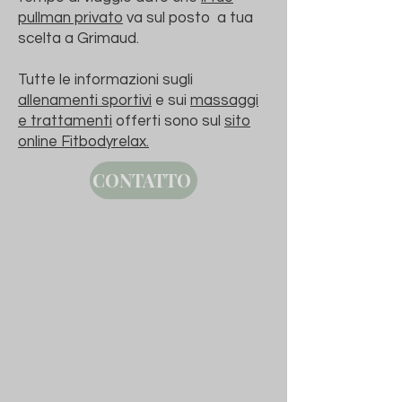
pullman privato
va sul posto
a tua
scelta a Grimaud.
Tutte le informazioni sugli
allenamenti sportivi
e sui
massaggi
e trattamenti
offerti sono sul
sito
online Fitbodyrelax.
CONTATTO